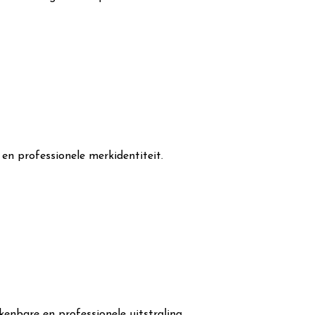
en professionele merkidentiteit.
enbare en professionele uitstraling.