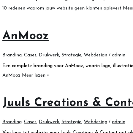
10 redenen waarom jouw website geen klanten oplevert
Meer
AnMooz
Branding
,
Cases
,
Drukwerk
,
Strategie
,
Webdesign
/
admin
Een complete branding voor AnMooz, waarin logo, illustratie
AnMooz
Meer lezen »
Juuls Creations & Cont
Branding
,
Cases
,
Drukwerk
,
Strategie
,
Webdesign
/
admin
Van logo tot website: voor Juuls Creations & Content ontwik