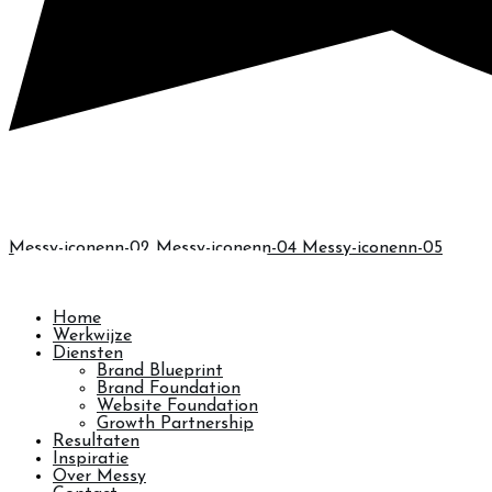
Messy-iconenn-02
Messy-iconenn-04
Messy-iconenn-05
BOEK JOUW BRAND BLUEPRINT →
Home
Werkwijze
Diensten
Brand Blueprint
Brand Foundation
Website Foundation
Growth Partnership
Resultaten
Inspiratie
Over Messy