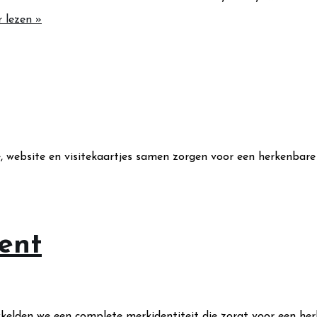
 lezen »
, website en visitekaartjes samen zorgen voor een herkenbare 
ent
kelden we een complete merkidentiteit die zorgt voor een herk